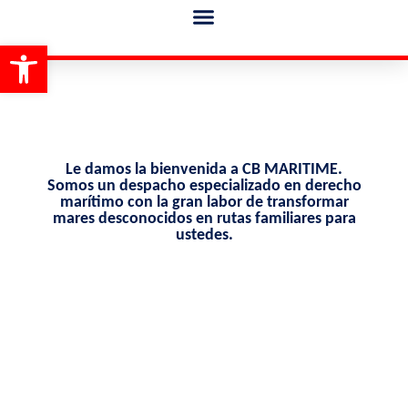
Abrir barra de herramientas
SOBRE NOSOTROS
Le damos la bienvenida a CB MARITIME.
Somos un despacho especializado en derecho
marítimo con la gran labor de transformar
mares desconocidos en rutas familiares para
ustedes.